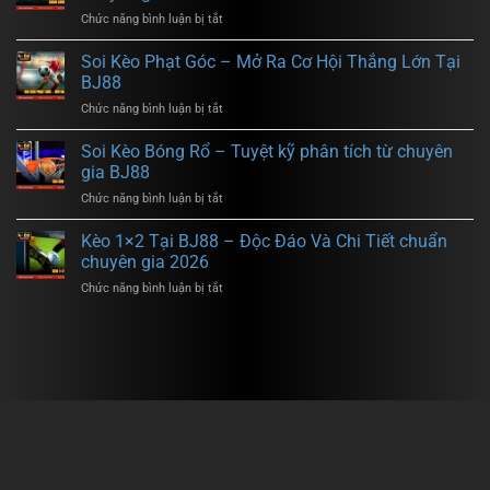
Rung
Chức năng bình luận bị tắt
ở
–
Cách
Tuyệt
Chơi
Soi Kèo Phạt Góc – Mở Ra Cơ Hội Thắng Lớn Tại
kỹ
Baccarat
bắt
BJ88
–
kèo
Chức năng bình luận bị tắt
ở
Thắng
Live
Soi
Lớn
thắng
Kèo
Soi Kèo Bóng Rổ – Tuyệt kỹ phân tích từ chuyên
Với
lớn
Phạt
BJ88
gia BJ88
tại
Góc
chuẩn
BJ88
Chức năng bình luận bị tắt
ở
–
chuyên
Soi
Mở
gia
Kèo
Kèo 1×2 Tại BJ88 – Độc Đáo Và Chi Tiết chuẩn
Ra
2026
Bóng
Cơ
chuyên gia 2026
Rổ
Hội
Chức năng bình luận bị tắt
ở
–
Thắng
Kèo
Tuyệt
Lớn
1×2
kỹ
Tại
Tại
phân
BJ88
BJ88
tích
–
từ
Độc
chuyên
Đáo
gia
Và
BJ88
Chi
Tiết