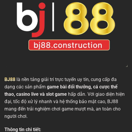
chuẩn
chuyên
gia
2026
BJ88
là nền tảng giải trí trực tuyến uy tín, cung cấp đa
dạng các sản phẩm
game bài đổi thưởng, cá cược thể
thao, casino live và slot game
hấp dẫn. Với giao diện hiện
đại, tốc độ xử lý nhanh và hệ thống bảo mật cao, BJ88
mang đến trải nghiệm chơi game mượt mà, an toàn cho
người chơi.
Thông tin chi tiết: