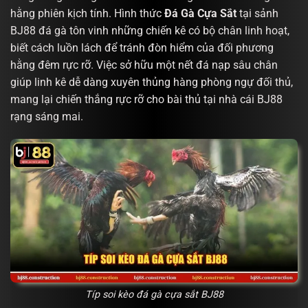
hằng phiên kịch tính. Hình thức
Đá Gà Cựa Sắt
tại sảnh
BJ88 đá gà tôn vinh những chiến kê có bộ chân linh hoạt,
biết cách luồn lách để tránh đòn hiểm của đối phương
hằng đêm rực rỡ. Việc sở hữu một nết đá nạp sâu chân
giúp linh kê dễ dàng xuyên thủng hàng phòng ngự đối thủ,
mang lại chiến thắng rực rỡ cho bài thủ tại nhà cái BJ88
rạng sáng mai.
Típ soi kèo đá gà cựa sắt BJ88