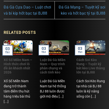
Đá Gà Cựa Dao – Luật chơi
Đá Gà Mạng – Tuyệt kỹ soi
và bí kíp hốt bạc tại BJ88
kèo và hốt bạc tỷ tại BJ88
RELATED POSTS
03
03
03
Th1
Th1
Th1
Xổ Số Miền Nam –
Luật Đá Gà Miền
Cách Soi Kèo
Hình thức chơi lô
Nam – Quy trình
Rung – Tuyệt kỹ
đề ăn khách nhất
phân chạng và
bắt kèo Live thắng
2026
cách tính kèo
lớn tại BJ88
Xổ Số Miền Nam
Luật Đá Gà Miền
Cách Soi Kèo Rung
đang trở thành
Nam tại hệ thống
tại nhà cái BJ 88
tâm điểm thu hút
BJ 88 luôn được
luôn là kỹ năng
hàng triệu bài thủ
giới mộ điệu [...]
sống còn [...]
[...]