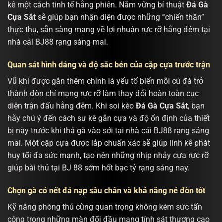
kê một cách tinh tế hằng phiên. Nắm vững bí thuật
Đá Gà
Cựa Sắt
sẽ giúp bạn nhận diện được những “chiến thần”
thực thụ, sẵn sàng mang về lợi nhuận rực rỡ hằng đêm tại
nhà cái BJ88 rạng sáng mai.
Quan sát hình dáng và độ sắc bén của cặp cựa trước trận
Vũ khí được gắn thêm chính là yếu tố biến mỗi cú đá trở
thành đòn chí mạng rực rỡ làm thay đổi hoàn toàn cục
diện trận đấu hằng đêm. Khi soi kèo
Đá Gà Cựa Sắt
, bạn
hãy chú ý đến cách sư kê gắn cựa và độ ổn định của thiết
bị này trước khi thả gà vào sới tại nhà cái BJ88 rạng sáng
mai. Một cặp cựa được lắp chuẩn xác sẽ giúp linh kê phát
huy tối đa sức mạnh, tạo nên những nhịp nhảy cựa rực rỡ
giúp bài thủ tại BJ 88 sớm hốt bạc tỷ rạng sáng nay.
Chọn gà có nết đá nạp sâu chân và khả năng né đòn tốt
Kỹ năng phòng thủ cũng quan trọng không kém sức tấn
công trong những màn đối đầu mang tính sát thương cao