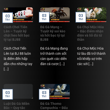
03
03
03
Th1
Th1
Th1
Cách Chơi Tiến
Đá Gà Mạng –
Gà Chọi Mộc Hóa
Lên – Tuyệt kỹ
Tuyệt kỹ soi kèo
– Đặc điểm nhận
chặt heo hốt bạc
và hốt bạc tỷ tại
diện và lối đá tử
tỷ tại BJ88
BJ88
thần
Cách Chơi Tiến
Đá Gà Mạng đang
Gà Chọi Mộc Hóa
Lên tại BJ 88 luôn
trở thành cơn sốt
từ lâu đã trở thành
là điểm đến hấp
càn quét các diễn
nỗi khiếp sợ trên
dẫn cho những tay
đàn cá cược [...]
các sới [...]
[...]
03
03
Th1
Th1
Luật Đá Gà Miền
Đá Gà Thomo
Bắc – Quy tắc
Campuchia – Đấu