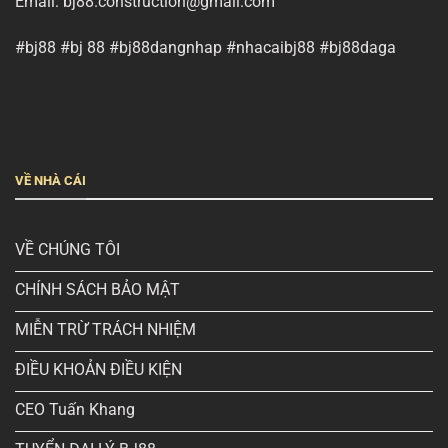
Email:
bj88.construction@gmail.com
#bj88 #bj 88 #bj88dangnhap #nhacaibj88 #bj88daga
VỀ NHÀ CÁI
VỀ CHÚNG TÔI
CHÍNH SÁCH BẢO MẬT
MIỄN TRỪ TRÁCH NHIỆM
ĐIỀU KHOẢN ĐIỀU KIỆN
CEO Tuấn Khang