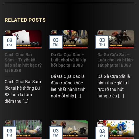
RELATED POSTS
03
03
03
Th1
Th1
Th1
Cách Chơi Bài
Đá Gà Cựa Dao –
Đá Gà Cựa Sắt –
Sâm – Tuyệt kỹ
Luật chơi và bí kíp
Luật chơi và bí kíp
báo sâm hốt bạc tỷ
hốt bạc tại BJ88
sát phạt tại BJ88
tại BJ88
Đá Gà Cựa Dao là
Đá Gà Cựa Sắt là
Cách Chơi Bài Sâm
đấu trường khốc
hình thức giải trí
lốc tại hệ thống BJ
liệt nhất hành tinh,
rực rỡ thu hút
88 luôn là tâm
nơi mỗi nhịp [...]
hàng triệu [...]
điểm thu [...]
03
03
03
Th1
Th1
Th1