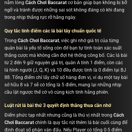
nắm lòng
Cách Chơi Baccarat
cơ bản giúp bạn không bị bỡ
ngỡ và tránh được những sai sót không đáng có khi đang
trong nhịp thắng rực rỡ hằng ngày.
Quy tắc tính điểm các lá bài tây chuẩn quốc tế
Trong
Cách Chơi Baccarat
, việc ghi nhớ giá trị của từng
quân bài là yếu tố sống còn để bạn tự tính toán xác suất
thắng cược mà không cần đợi hệ thống công bố. Các lá bài
từ 2 đến 9 giữ nguyên giá trị, quân A tính 1 điểm, còn các
lá hình người (J, Q, K) và 10 đều được tính là 0 điểm tại BJ
88. Tổng điểm chỉ lấy chữ số hàng đơn vị, ví dụ một tay bài
sở hữu 8 và 7 sẽ có tổng là 5 điểm, mang lại những nhịp
cầu lật ngược thế cờ vô cùng kịch tính hằng phiên.
Luật rút lá bài thứ 3 quyết định thắng thua cần nhớ
Điểm phức tạp nhất nhưng cũng là thú vị nhất trong
Cách
Chơi Baccarat
chính là quy tắc rút thêm lá bài cuối cùng để
định đoạt số phận ván đấu. Nếu Player có tổng 0-5 điểm