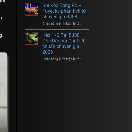
giá
Kèo
BJ88
Soi Kèo Bóng Rổ –
Phạt
chuẩn
Tuyệt kỹ phân tích từ
Góc
chuyên
chuyên gia BJ88
m
–
gia
Chức năng bình luận bị tắt
ở
Mở
2026
Soi
Ra
Kèo
Cơ
Kèo 1×2 Tại BJ88 –
g
Bóng
Hội
Độc Đáo Và Chi Tiết
Rổ
Thắng
chuẩn chuyên gia
–
Lớn
2026
Tuyệt
Tại
kỹ
Chức năng bình luận bị tắt
BJ88
ở
phân
Kèo
tích
1×2
từ
Tại
chuyên
BJ88
gia
–
BJ88
Độc
Đáo
Và
Chi
Tiết
chuẩn
chuyên
gia
2026