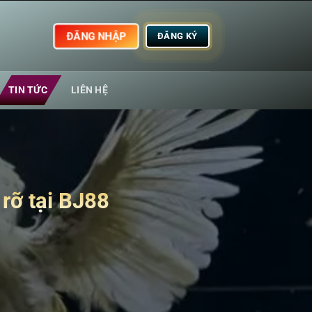
ĐĂNG NHẬP
ĐĂNG KÝ
TIN TỨC
LIÊN HỆ
rỡ tại BJ88