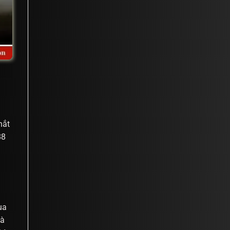
hắt
88
ua
hà