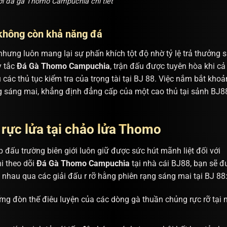
ơi đá gà Thomo Campuchia chi tiết
 không còn khả năng đá
hưng luôn mang lại sự phấn khích tột độ nhờ tỷ lệ trả thưởng s
y tắc
Đá Gà Thomo Campuchia
, trận đấu được tuyên hòa khi cả
u các thủ tục kiểm tra của trọng tài tại BJ 88. Việc nắm bắt kho
ng sáng mai, khẳng định đẳng cấp của một cao thủ tại sảnh BJ8
 rực lửa tại chảo lửa Thomo
p đấu trường biên giới luôn giữ được sức hút mãnh liệt đối với
i theo dõi
Đá Gà Thomo Campuchia
tại nhà cái BJ88, bạn sẽ đ
nhau qua các giải đấu r rỡ hằng phiên rạng sáng mai tại BJ 88
ng đòn thế điêu luyện của các dòng gà thuần chủng rực rỡ tại 