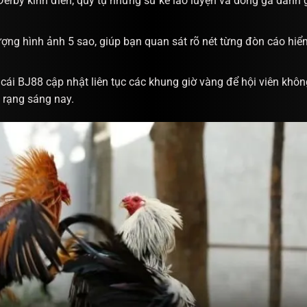
 Derby kinh điển, quy tụ những sư kê lão luyện và dòng gà danh 
ượng hình ảnh 5 sao, giúp bạn quan sát rõ nét từng đòn cáo hiể
cái BJ88 cập nhật liên tục các khung giờ vàng để hội viên khôn
8 rạng sáng nay.