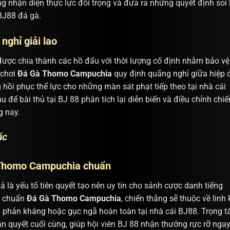
ng nhận diện thực lực đối trọng và đưa ra những quyết định soi
BJ88 đá gà.
nghỉ giải lao
được chia thành các hồ đấu với thời lượng cố định nhằm bảo vệ
 chơi
Đá Gà Thomo Campuchia
quy định quãng nghỉ giữa hiệp 
 hồi phục thể lực cho những màn sát phạt tiếp theo tại nhà cái
 để bài thủ tại BJ 88 phân tích lại diễn biến và điều chỉnh chiế
g nay.
ắc
à Thomo Campuchia chuẩn
 là yếu tố tiên quyết tạo nên uy tín cho sảnh cược danh tiếng
y chuẩn
Đá Gà Thomo Campuchia
, chiến thắng sẽ thuộc về linh 
 phản kháng hoặc gục ngã hoàn toàn tại nhà cái BJ88. Trọng tà
án quyết cuối cùng, giúp hội viên BJ 88 nhận thưởng rực rỡ nga