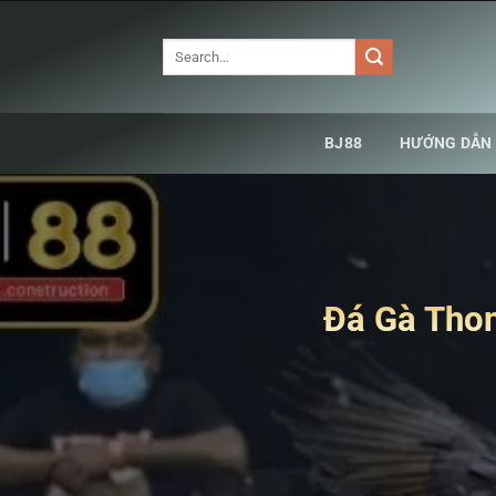
Bỏ
qua
nội
dung
BJ88
HƯỚNG DẪN
Đá Gà Thom