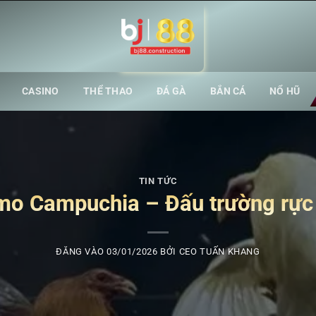
CASINO
THỂ THAO
ĐÁ GÀ
BẮN CÁ
NỔ HŨ
TIN TỨC
o Campuchia – Đấu trường rực 
ĐĂNG VÀO
03/01/2026
BỞI
CEO TUẤN KHANG