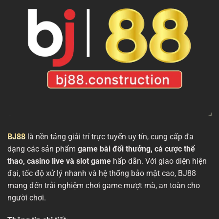
BJ88
là nền tảng giải trí trực tuyến uy tín, cung cấp đa
dạng các sản phẩm
game bài đổi thưởng, cá cược thể
thao, casino live và slot game
hấp dẫn. Với giao diện hiện
đại, tốc độ xử lý nhanh và hệ thống bảo mật cao, BJ88
mang đến trải nghiệm chơi game mượt mà, an toàn cho
người chơi.