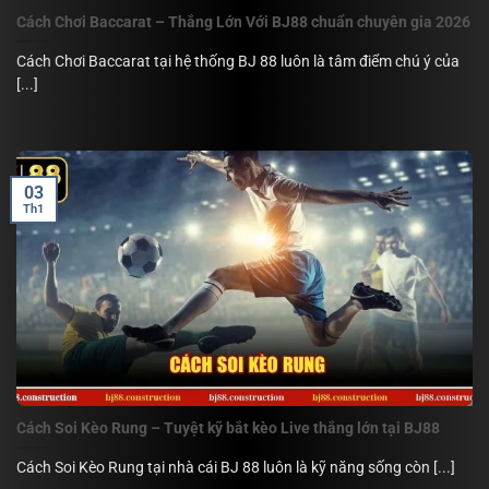
Cách Chơi Baccarat – Thắng Lớn Với BJ88 chuẩn chuyên gia 2026
Cách Chơi Baccarat tại hệ thống BJ 88 luôn là tâm điểm chú ý của
[...]
03
Th1
Cách Soi Kèo Rung – Tuyệt kỹ bắt kèo Live thắng lớn tại BJ88
Cách Soi Kèo Rung tại nhà cái BJ 88 luôn là kỹ năng sống còn [...]