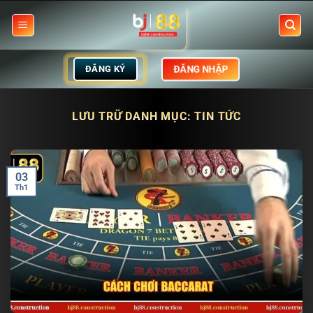
Bỏ
qua
nội
dung
ĐĂNG NHẬP
ĐĂNG KÝ
LƯU TRỮ DANH MỤC:
TIN TỨC
03
Th1