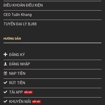
ĐIỀU KHOẢN ĐIỀU KIỆN
CEO Tuấn Khang
TUYỂN ĐẠI LÝ BJ88
HƯỚNG DẪN
ĐĂNG KÝ
ĐĂNG NHẬP
NẠP TIỀN
RÚT TIỀN
TẢI APP
KHUYẾN MÃI