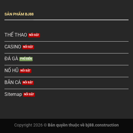
SẢN PHẨM BJ88
THỂ THAO
CASINO
ĐÁ GÀ
NỔ HŨ
BẮN CÁ
Sitemap
Copyright 2026 ©
Bản quyền thuộc về bj88.construction