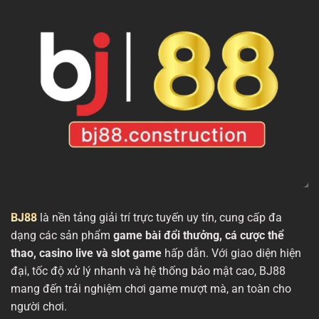
Chi
Tiết
chuẩn
chuyên
gia
2026
BJ88
là nền tảng giải trí trực tuyến uy tín, cung cấp đa
dạng các sản phẩm
game bài đổi thưởng, cá cược thể
thao, casino live và slot game
hấp dẫn. Với giao diện hiện
đại, tốc độ xử lý nhanh và hệ thống bảo mật cao, BJ88
mang đến trải nghiệm chơi game mượt mà, an toàn cho
người chơi.