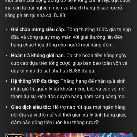
một phần của cộng đồng BJ 88 không chỉ là việc đặt cược
mà còn là trải nghiệm dịch vụ khách hàng 5 sao rực rỡ
hằng phiên tại nhà cái BJ88:
Gói chào mừng siêu cấp:
Tặng thưởng 100% giá trị nạp
đầu và vòng quay may mắn với giải thưởng lên đến
hàng chục triệu đồng cho người mới hằng đêm.
Hoàn trả không giới hạn:
Cơ chế hoàn tiền hằng ngày
cực cao dựa trên tổng cược, giúp bạn bảo toàn vốn và
duy trì nhịp độ sát phạt tại BJ88 đá gà.
Hệ thống VIP đa tầng:
Thăng hạng để nhận quà sinh
nhật giá trị, quản lý tài khoản riêng biệt và các vé mời
tham dự sự kiện độc quyền hằng năm rạng sáng mai.
Giao dịch siêu tốc:
Hỗ trợ nạp rút qua mọi ngân hàng
nội địa và ví điện tử với thời gian xử lý tính bằng giây,
đảm bảo dòng tiền luôn lưu thông rực rỡ.