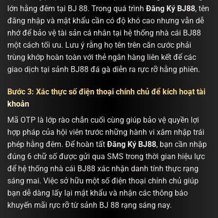
lớn hằng đêm tại BJ 88. Trong quá trình
Đăng Ký BJ88
, tên
đăng nhập và mật khẩu cần có độ khó cao nhưng vẫn dễ
nhớ để bảo vệ tài sản cá nhân tại hệ thống nhà cái BJ88
một cách tối ưu. Lưu ý rằng họ tên trên căn cước phải
trùng khớp hoàn toàn với thẻ ngân hàng liên kết để các
giao dịch tại sảnh BJ88 đá gà diễn ra rực rỡ hằng phiên.
Bước 3: Xác thực số điện thoại chính chủ để kích hoạt tài
khoản
Mã OTP là lớp rào chắn cuối cùng giúp bảo vệ quyền lợi
hợp pháp của hội viên trước những hành vi xâm nhập trái
phép hằng đêm. Để hoàn tất
Đăng Ký BJ88
, bạn cần nhập
đúng 6 chữ số được gửi qua SMS trong thời gian hiệu lực
để hệ thống nhà cái BJ88 xác nhận danh tính thực rạng
sáng mai. Việc sở hữu một số điện thoại chính chủ giúp
bạn dễ dàng lấy lại mật khẩu và nhận các thông báo
khuyến mãi rực rỡ từ sảnh BJ 88 rạng sáng nay.