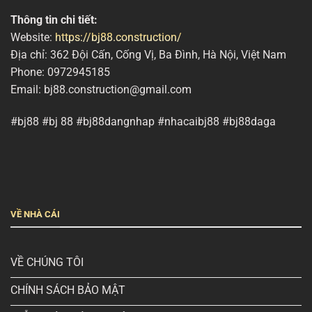
Thông tin chi tiết:
Website:
https://bj88.construction/
Địa chỉ: 362 Đội Cấn, Cống Vị, Ba Đình, Hà Nội, Việt Nam
Phone: 0972945185
Email:
bj88.construction@gmail.com
#bj88 #bj 88 #bj88dangnhap #nhacaibj88 #bj88daga
VỀ NHÀ CÁI
VỀ CHÚNG TÔI
CHÍNH SÁCH BẢO MẬT