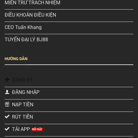
MIỄN TRỪ TRÁCH NHIỆM
ĐIỀU KHOẢN ĐIỀU KIỆN
CEO Tuấn Khang
TUYỂN ĐẠI LÝ BJ88
HƯỚNG DẪN
ĐĂNG KÝ
ĐĂNG NHẬP
NẠP TIỀN
RÚT TIỀN
TẢI APP