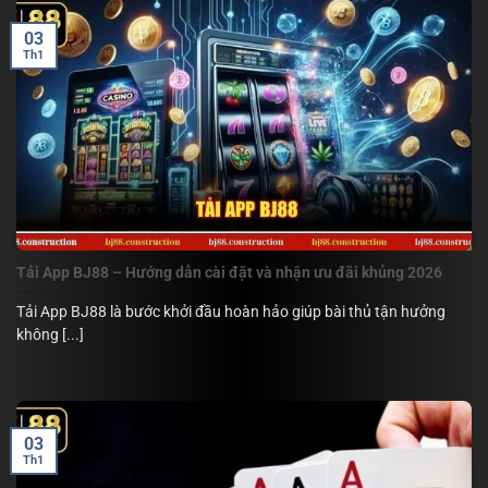
03
Th1
Tải App BJ88 – Hướng dẫn cài đặt và nhận ưu đãi khủng 2026
Tải App BJ88 là bước khởi đầu hoàn hảo giúp bài thủ tận hưởng
không [...]
03
Th1