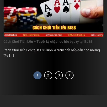
Cách Chơi Tiến Lên – Tuyệt kỹ chặt heo hốt bạc tỷ tại BJ88
Cách Chơi Tiến Lên tại BJ 88 luôn là điểm đến hấp dẫn cho những
tay [...]
1
2
3