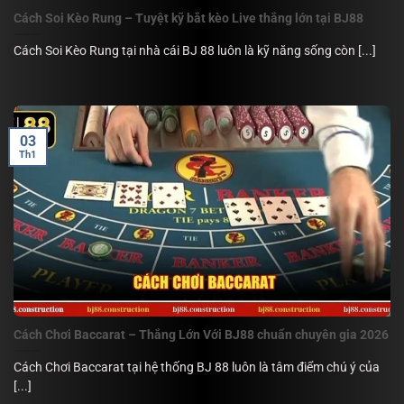
Cách Soi Kèo Rung – Tuyệt kỹ bắt kèo Live thắng lớn tại BJ88
Cách Soi Kèo Rung tại nhà cái BJ 88 luôn là kỹ năng sống còn [...]
03
Th1
Cách Chơi Baccarat – Thắng Lớn Với BJ88 chuẩn chuyên gia 2026
Cách Chơi Baccarat tại hệ thống BJ 88 luôn là tâm điểm chú ý của
[...]