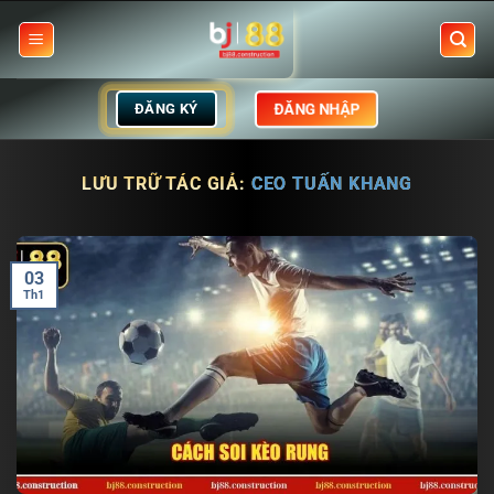
Bỏ
qua
nội
dung
ĐĂNG NHẬP
ĐĂNG KÝ
LƯU TRỮ TÁC GIẢ:
CEO TUẤN KHANG
03
Th1