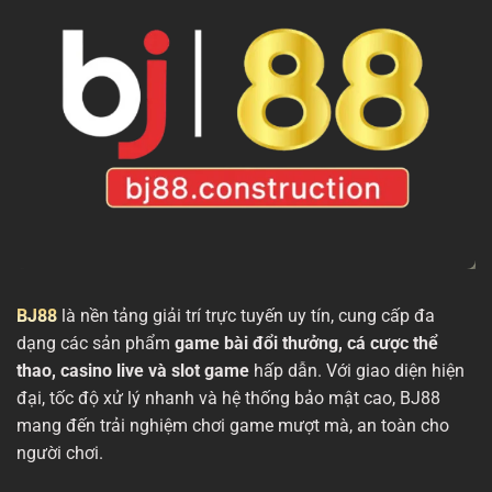
Tiết
chuẩn
chuyên
gia
2026
BJ88
là nền tảng giải trí trực tuyến uy tín, cung cấp đa
dạng các sản phẩm
game bài đổi thưởng, cá cược thể
thao, casino live và slot game
hấp dẫn. Với giao diện hiện
đại, tốc độ xử lý nhanh và hệ thống bảo mật cao, BJ88
mang đến trải nghiệm chơi game mượt mà, an toàn cho
người chơi.