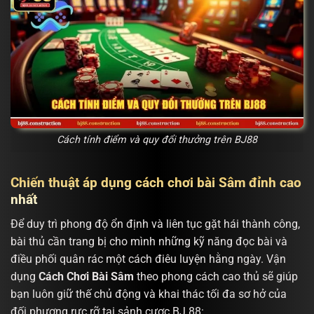
Cách tính điểm và quy đổi thưởng trên BJ88
Chiến thuật áp dụng cách chơi bài Sâm đỉnh cao
nhất
Để duy trì phong độ ổn định và liên tục gặt hái thành công,
bài thủ cần trang bị cho mình những kỹ năng đọc bài và
điều phối quân rác một cách điêu luyện hằng ngày. Vận
dụng
Cách Chơi Bài Sâm
theo phong cách cao thủ sẽ giúp
bạn luôn giữ thế chủ động và khai thác tối đa sơ hở của
đối phương rực rỡ tại sảnh cược BJ 88: