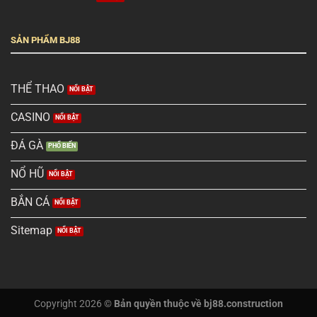
SẢN PHẨM BJ88
THỂ THAO
CASINO
ĐÁ GÀ
NỔ HŨ
BẮN CÁ
Sitemap
Copyright 2026 ©
Bản quyền thuộc về bj88.construction