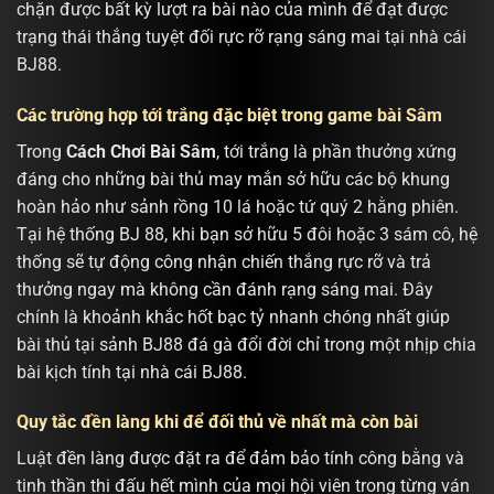
chặn được bất kỳ lượt ra bài nào của mình để đạt được
trạng thái thắng tuyệt đối rực rỡ rạng sáng mai tại nhà cái
BJ88.
Các trường hợp tới trắng đặc biệt trong game bài Sâm
Trong
Cách Chơi Bài Sâm
, tới trắng là phần thưởng xứng
đáng cho những bài thủ may mắn sở hữu các bộ khung
hoàn hảo như sảnh rồng 10 lá hoặc tứ quý 2 hằng phiên.
Tại hệ thống BJ 88, khi bạn sở hữu 5 đôi hoặc 3 sám cô, hệ
thống sẽ tự động công nhận chiến thắng rực rỡ và trả
thưởng ngay mà không cần đánh rạng sáng mai. Đây
chính là khoảnh khắc hốt bạc tỷ nhanh chóng nhất giúp
bài thủ tại sảnh BJ88 đá gà đổi đời chỉ trong một nhịp chia
bài kịch tính tại nhà cái BJ88.
Quy tắc đền làng khi để đối thủ về nhất mà còn bài
Luật đền làng được đặt ra để đảm bảo tính công bằng và
tinh thần thi đấu hết mình của mọi hội viên trong từng ván