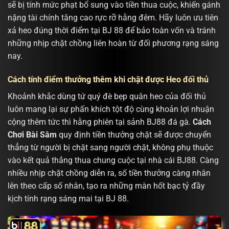
sẽ bị tính mức phạt bổ sung vào tiền thua cuộc, khiến gánh
nặng tài chính tăng cao rực rỡ hằng đêm. Hãy luôn ưu tiên
xả heo đúng thời điểm tại BJ 88 để bảo toàn vốn và tránh
những nhịp chặt chồng liên hoàn từ đối phương rạng sáng
nay.
Cách tính điểm thưởng thêm khi chặt được Heo đối thủ
Khoảnh khắc dùng tứ quý đè bẹp quân heo của đối thủ
luôn mang lại sự phấn khích tột độ cùng khoản lợi nhuận
cộng thêm tức thì hằng phiên tại sảnh BJ88 đá gà.
Cách
Chơi Bài Sâm
quy định tiền thưởng chặt sẽ được chuyển
thẳng từ người bị chặt sang người chặt, không phụ thuộc
vào kết quả thắng thua chung cuộc tại nhà cái BJ88. Càng
nhiều nhịp chặt chồng diễn ra, số tiền thưởng càng nhân
lên theo cấp số nhân, tạo ra những màn hốt bạc tỷ đầy
kịch tính rạng sáng mai tại BJ 88.